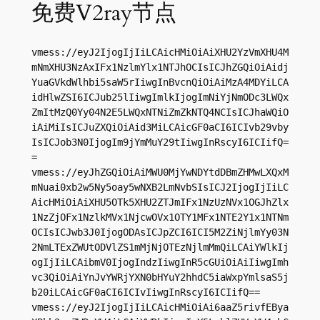
免费V2ray节点
vmess://eyJ2IjogIjIiLCAicHMiOiAiXHU2YzVmXHU4M
mNmXHU3NzAxIFx1NzlmYlx1NTJhOCIsICJhZGQiOiAidj
YuaGVkdWlhbi5saW5rIiwgInBvcnQiOiAiMzA4MDYiLCA
idHlwZSI6ICJub25lIiwgImlkIjogImNiYjNmODc3LWQx
ZmItMzQ0Yy04N2E5LWQxNTNiZmZkNTQ4NCIsICJhaWQiO
iAiMiIsICJuZXQiOiAid3MiLCAicGF0aCI6ICIvb29vby
IsICJob3N0IjogIm9jYmMuY29tIiwgInRscyI6ICIifQ=
=

vmess://eyJhZGQiOiAiMWU0MjYwNDYtdDBmZHMwLXQxM
mNuai0xb2w5Ny5oay5wNXB2LmNvbSIsICJ2IjogIjIiLC
AicHMiOiAiXHU5OTk5XHU2ZTJmIFx1NzUzNVx1OGJhZlx
1NzZjOFx1NzlkMVx1NjcwOVx1OTY1MFx1NTE2Y1x1NTNm
OCIsICJwb3J0IjogODAsICJpZCI6ICI5M2ZiNjlmYy03N
2NmLTExZWUtODVlZS1mMjNjOTEzNjlmMmQiLCAiYWlkIj
ogIjIiLCAibmV0IjogIndzIiwgInR5cGUiOiAiIiwgImh
vc3QiOiAiYnJvYWRjYXN0bHYuY2hhdC5iaWxpYmlsaS5j
b20iLCAicGF0aCI6ICIvIiwgInRscyI6ICIifQ==

vmess://eyJ2IjogIjIiLCAicHMiOiAi6aaZ5rivfEBya