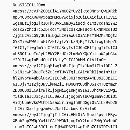
NuaSI6ICIifQ==

vmess://eyJhZGQiOiAiYmU0ZmUyZjktdDNnbjQwLXRkb
np6MC0xcXRwNy5oazMucDVwdi5jb20iLCAidiI6ICIyIi
wgInBzIjogIlx1OTk5OVx1NmUyZiBcdTc1MzVcdThiYWZ
cdTc2YzhcdTc5ZDFcdTY3MDlcdTk2NTBcdTUxNmNcdTUz
ZjgiLCAicG9ydCI6IDgwLCAiaWQiOiAiMzY1M2M3MDgtZ
GY3Mi0xMWVlLWFlYzEtZjIzYzkxNjRjYTVkIiwgImFpZC
I6ICIyIiwgIm5ldCI6ICJ3cyIsICJ0eXBlIjogIiIsICJ
ob3N0IjogImJyb2FkY2FzdGx2LmNoYXQuYmlsaWJpbGku
Y29tIiwgInBhdGgiOiAiLyIsICJ0bHMiOiAiIn0=

vmess://eyJ2IjogMiwgInBzIjogIlx1NmM1Zlx1ODJjZ
lx1NzcwMSBcdTc5ZmJcdTUyYTgiLCAiYWRkIjogInY1Lm
hlZHVpYW4ubGluayIsICJwb3J0IjogMzA4MDUsICJpZCI
6ICJjYmIzZjg3Ny1kMWZiLTM0NGMtODdhOS1kMTUzYmZm
ZDU0ODQiLCAiYWlkIjogMiwgInNjeSI6ICJhdXRvIiwgI
m5ldCI6ICJ3cyIsICJ0eXBlIjogbnVsbCwgImhvc3QiOi
AidjUuaGVkdWlhbi5saW5rIiwgInBhdGgiOiAiL29vb28
iLCAidGxzIjogZmFsc2UsICJzbmkiOiAiIn0=

vmess://eyJ2IjogIjIiLCAicHMiOiAi5pel5pysfEBya
XBhb2ppZWRpYW4iLCAiYWRkIjogInY2LmhlZHVpYW4ubG
luayIsICJwb3J0IjogIjMwODA2IiwgImFpZCI6IDIsICJ