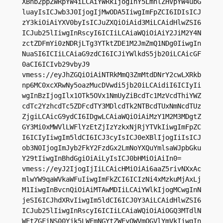
XBhb2ppZWRpYW4iLCAiYWRkIjogInY5LmhlZHVpYW4ubG
luayIsICJwb3J0IjogIjMwODA5IiwgImFpZCI6IDIsICJ
zY3kiOiAiYXV0byIsICJuZXQiOiAid3MiLCAidHlwZSI6
ICJub25lIiwgInRscyI6ICIiLCAiaWQiOiAiY2JiM2Y4N
zctZDFmYi0zNDRjLTg3YTktZDE1M2JmZmQ1NDg0IiwgIn
NuaSI6ICIiLCAiaG9zdCI6ICJiYWlkdS5jb20iLCAicGF
0aCI6ICIvb29vbyJ9

vmess://eyJhZGQiOiAiNTRkMmQ3ZmMtdDNrY2cwLXRkb
np6MC0xcXRwNy5oazMucDVwdi5jb20iLCAidiI6ICIyIi
wgInBzIjogIlx1OTk5OVx1NmUyZiBcdTc1MzVcdThiYWZ
cdTc2YzhcdTc5ZDFcdTY3MDlcdTk2NTBcdTUxNmNcdTUz
ZjgiLCAicG9ydCI6IDgwLCAiaWQiOiAiMzY1M2M3MDgtZ
GY3Mi0xMWVlLWFlYzEtZjIzYzkxNjRjYTVkIiwgImFpZC
I6ICIyIiwgIm5ldCI6ICJ3cyIsICJ0eXBlIjogIiIsICJ
ob3N0IjogImJyb2FkY2FzdGx2LmNoYXQuYmlsaWJpbGku
Y29tIiwgInBhdGgiOiAiLyIsICJ0bHMiOiAiIn0=

vmess://eyJ2IjogIjIiLCAicHMiOiAi6aaZ5rivNXxAc
mlwYW9qaWVkaWFuIiwgImFkZCI6ICIzNi4xMzkuMjAxLj
M1IiwgInBvcnQiOiAiMTAwMDIiLCAiYWlkIjogMCwgInN
jeSI6ICJhdXRvIiwgIm5ldCI6ICJ0Y3AiLCAidHlwZSI6
ICJub25lIiwgInRscyI6ICIiLCAiaWQiOiAiOGQ3MTdlN
WEtZGFiNS00Yjk5LWFmNGYtZWEyOWVmOGVlYmVkIiwgIn