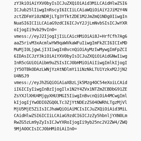
zY3kiOiAiYXV0byIsICJuZXQiOiAid3MiLCAidHlwZSI6
ICJub25lIiwgInRscyI6ICIiLCAiaWQiOiAiY2JiM2Y4N
zctZDFmYi0zNDRjLTg3YTktZDE1M2JmZmQ1NDg0IiwgIn
NuaSI6ICIiLCAiaG9zdCI6ICJvY2JjLmNvbSIsICJwYXR
oIjogIi9vb29vIn0=

vmess://eyJ2IjogIjIiLCAicHMiOiAi8J+HrfCfh7Ag6
aaZ5rivM3xAcmlwYW9qaWVkaWFuIiwgImFkZCI6ICIxMD
MuMjI0LjgwLjI3IiwgInBvcnQiOiAyMzIwMywgImFpZCI
6IDAsICJzY3kiOiAiYXV0byIsICJuZXQiOiAidGNwIiwg
InR5cGUiOiAibm9uZSIsICJ0bHMiOiAiIiwgImlkIjogI
jY5OTBkODAzLWNjYzAtNDlmYi1iNzNkLTU1YzkxM2JjN2
U4NSJ9

vmess://eyJhZGQiOiAiaXBzLjk5Mzg4OC54eXoiLCAid
iI6ICIyIiwgInBzIjogIlx1N2Y4ZVx1NTZmZCBDbG91ZE
ZsYXJlXHU4MjgyXHU3MGI5IiwgInBvcnQiOiA4MCwgIml
kIjogIjYwODI0ZGQ0LTc3ZjYtNDEzZS04OWRhLTgzMjVl
MjU5MjE5ZiIsICJhaWQiOiAiMCIsICJuZXQiOiAid3MiL
CAidHlwZSI6ICIiLCAiaG9zdCI6ICJzZy5hbnljYXN0Lm
RwZG5zLm9yZyIsICJwYXRoIjogIi9yb25nc2V2ZW4/ZWQ
9MjA0OCIsICJ0bHMiOiAiIn0=