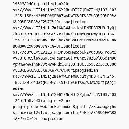
%93%3A%40ripaojiedian%20

ss://
YWVzLTI1Ni1nY206Y2NmNDI2ZjFmZTc4@103.103
.245.158
:443#%F0%9F%87%AD%F0%9F%87%B0%20%E9%A
6%99%E6%B8%AF2%7C%40ripaojiedian

ss://YWVzLTI1Ni1jZmI6WG44aktkbURNMDBJZU8lIyQj
ZkpBTXRzRUFFVU9wSC9ZV1l0WXFERm5UMFNW@103.186.
155.233:38388#%F0%9F%87%BB%F0%9F%87%B3%20%E8%
B6%8A%E5%8D%97%7C%40ripaojiedian

ss://c3M6Ly9ZV1Z6TFRJMU5pMWpabUk2V0c0NGFrdGti
VVJOTURCSlpVOGxJeVFqWmtwQlRYUnpSVUZGVlU5d1NDO
VpWMWwwV1hGRVJtNVVNRk5X@103.186.155.233:38388
#%E8%B6%8A%E5%8D%97%7C%40ripaojiedian

ss://
YWVzLTI1Ni1jZmI6YW1hem9uc2tyMDU=@34.245.
185.129
:443#tg%E9%A2%91%E9%81%93%3A%40ripaoji
edian

ss://
YWVzLTI1Ni1nY206Y2NmNDI2ZjFmZTc4@103.103
.245.158
:443?plugin=v2ray-
plugin;mode=websocket;mux=8;path=/zksuapgx;ho
st=newroot2v1.dsjsapp.com;tls#%E9%A6%99%E6%B8
%AF2%7C%40ripaojiedian